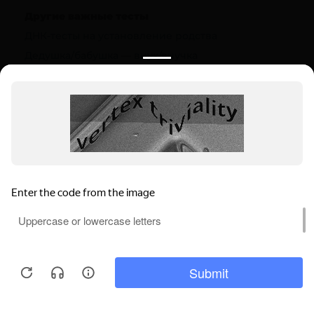
Другие важные тесты
ДНК-тесты на установление родства
Дедушка/бабушка — внук/внучка
Полезная информация
О компании
Цены
Вопрос-ответ (FAQ)
Контакты
Инструкции
Ваш регион:
Петров Вал
Выбрать регион
Мы используем файлы cookie, чтобы
Петров Вал, ул. 30 лет Победы, 12
обеспечивать правильную работу нашего
Пн-Вс: 9.00-22.00
веб-сайта и анализировать сетевой
Понятно