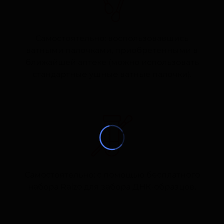
Самостоятельно: воспользовавшись
ватными палочками, приобретенными в
ближайшей аптеке (можно использовать
стандартные ушные ватные палочки).
Самостоятельно: с помощью бесплатного
набора Ralzo для забора ДНК-образцов.