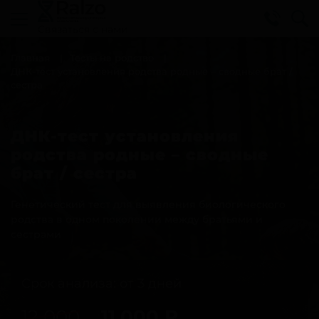
Cвязаться с нами
Главная
Тесты на родство
ДНК-тест установления родства родные – сводные брат /
сестра
ДНК-тест установления
родства родные – сводные
брат / сестра
Генетический тест для выявления биологического
родства в одном поколении между братьями и
сестрами
Срок анализа: от 3 дней
12 000
11 000
₽