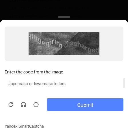
ДНК-тесты на установление родства
Дедушка/бабушка — внук/внучка
Полезная информация
О компании
Цены
Вопрос-ответ (FAQ)
Контакты
Инструкции
Ваш регион:
Петров Вал
Выбрать регион
Мы используем файлы cookie, чтобы
Петров Вал, ул. 30 лет Победы, 12
обеспечивать правильную работу нашего
Пн-Вс: 9.00-22.00
веб-сайта и анализировать сетевой
Понятно
трафик.