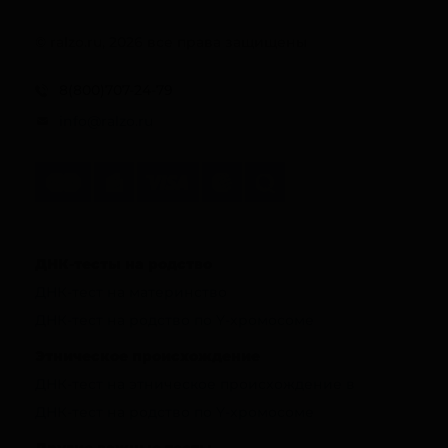
© ralzo.ru, 2026 все права защищены
8(800)707-24-79
info@ralzo.ru
ДНК-тесты на родство
ДНК-тест на материнство
ДНК-тест на родство по Y-хромосоме
Этническое происхождение
ДНК-тест на этническое происхождение в
ДНК-тест на родство по Y-хромосоме
Другие важные тесты