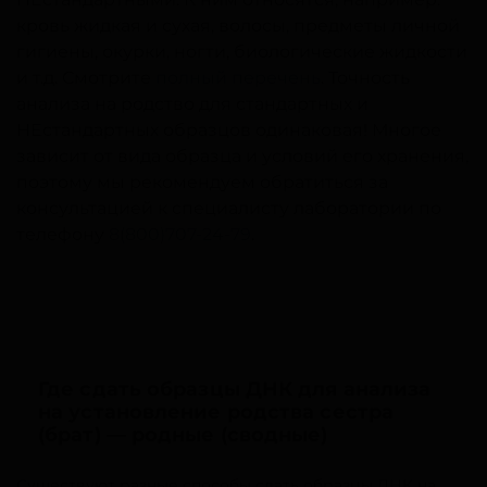
кровь жидкая и сухая, волосы, предметы личной
гигиены, окурки, ногти, биологические жидкости
и т.д. Смотрите
полный перечень
. Точность
анализа на родство для стандартных и
НЕстандартных образцов одинаковая! Многое
зависит от вида образца и условий его хранения,
поэтому мы рекомендуем обратиться за
консультацией к специалисту лаборатории по
телефону
8(800)707-24-79
.
Где сдать образцы ДНК для анализа
на установление родства сестра
(брат) — родные (сводные)
Существуют разные способы сдать образцы ДНК на