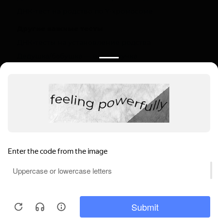
ДНК-тест на родство по Y-хромосоме
Другие важные тесты
ДНК-тесты на установление родства
Дедушка/бабушка — внук/внучка
Полезная информация
О компании
Цены
Вопрос-ответ (FAQ)
Контакты
Инструкции
Ваш регион:
Петров Вал
Выбрать регион
Мы используем файлы cookie, чтобы
Петров Вал, ул. 30 лет Победы, 12