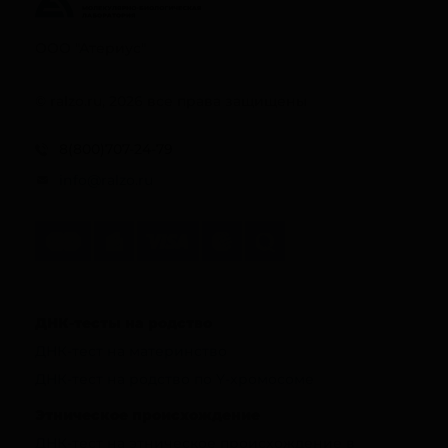
ООО "Атериус"
© ralzo.ru, 2026 все права защищены
8(800)707-24-79
info@ralzo.ru
ДНК-тесты на родство
ДНК-тест на материнство
ДНК-тест на родство по Y-хромосоме
Этническое происхождение
ДНК-тест на этническое происхождение в