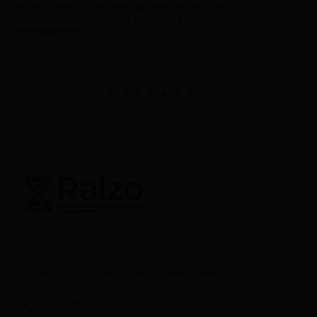
Гаплогруппа — это не процент и не доля. Это
обозначение древней генетической линии, к которой
принадлежит...
Подробнее
1
2
3
4
5
6
ООО "Атериус"
© ralzo.ru, 2026 все права защищены
8(800)707-24-79