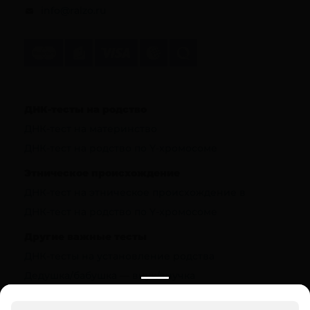
info@ralzo.ru
ДНК-тесты на родство
ДНК-тест на материнство
ДНК-тест на родство по Y-хромосоме
Этническое происхождение
ДНК-тест на этническое происхождение в
ДНК-тест на родство по Y-хромосоме
Другие важные тесты
ДНК-тесты на установление родства
Дедушка/бабушка — внук/внучка
Полезная информация