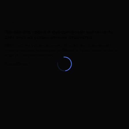
10.06.2026
Показания, сроки и юридическая значимость -
ДНК-тест на установление отцовства
ДНК-тест на установление отцовства сравнивает
генетические маркеры ребёнка и предполагаемого
отца и с вероятностью...
Подробнее